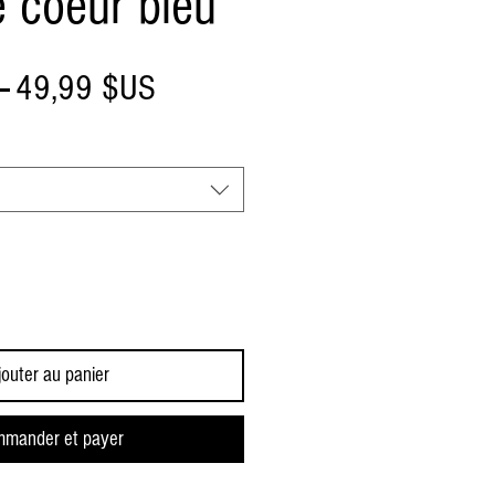
 coeur bleu
Prix
Prix
 
49,99 $US
original
promotionnel
jouter au panier
mander et payer