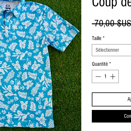
Coup de
 70,00 $US
Taille
*
Sélectionner
Quantité
*
A
Com