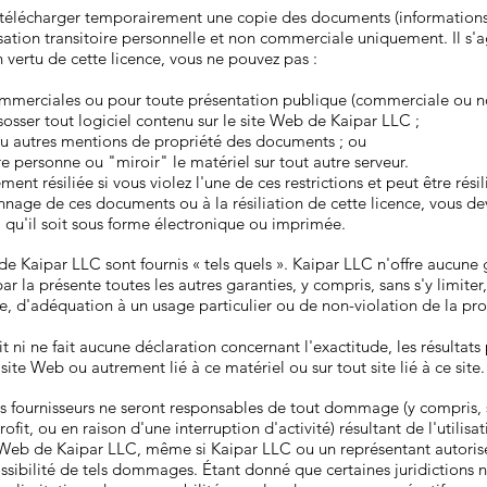
télécharger temporairement une copie des documents (informations o
ation transitoire personnelle et non commerciale uniquement. Il s'agi
en vertu de cette licence, vous ne pouvez pas :
s commerciales ou pour toute présentation publique (commerciale ou 
osser tout logiciel contenu sur le site Web de Kaipar LLC ;
ou autres mentions de propriété des documents ; ou
re personne ou "miroir" le matériel sur tout autre serveur.
nt résiliée si vous violez l'une de ces restrictions et peut être rési
nnage de ces documents ou à la résiliation de cette licence, vous de
 qu'il soit sous forme électronique ou imprimée.
e Kaipar LLC sont fournis « tels quels ». Kaipar LLC n'offre aucune 
par la présente toutes les autres garanties, y compris, sans s'y limiter
, d'adéquation à un usage particulier ou de non-violation de la prop
 ni ne fait aucune déclaration concernant l'exactitude, les résultats 
 site Web ou autrement lié à ce matériel ou sur tout site lié à ce site.
s fournisseurs ne seront responsables de tout dommage (y compris, 
it, ou en raison d'une interruption d'activité) résultant de l'utilisat
ite Web de Kaipar LLC, même si Kaipar LLC ou un représentant autori
ssibilité de tels dommages. Étant donné que certaines juridictions n'