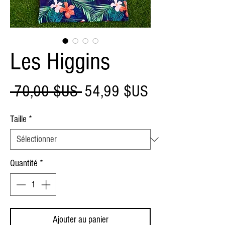
Les Higgins
Prix
Prix
 70,00 $US 
54,99 $US
original
promotionnel
Taille
*
Quantité
*
Ajouter au panier