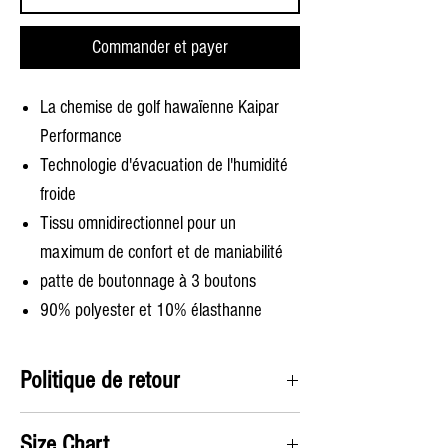
Commander et payer
La chemise de golf hawaïenne Kaipar
Performance
Technologie d'évacuation de l'humidité
froide
Tissu omnidirectionnel pour un
maximum de confort et de maniabilité
patte de boutonnage à 3 boutons
90% polyester et 10% élasthanne
Politique de retour
Satisfaction garantie. Nous accepterons tous les
Size Chart
retours et paierons l'étiquette de retour sans poser